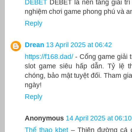
DEBET
DEBET là nền tảng giải trí
nghiệm chơi game phong phú và an
Reply
Drean
13 April 2025 at 06:42
https://f168.dad/
- Cổng game giải t
slot game siêu hấp dẫn. Tỷ lệ 
chóng, bảo mật tuyệt đối. Tham gi
ngày!
Reply
Anonymous
14 April 2025 at 06:10
Thể thao kbet
– Thiên đường cá c