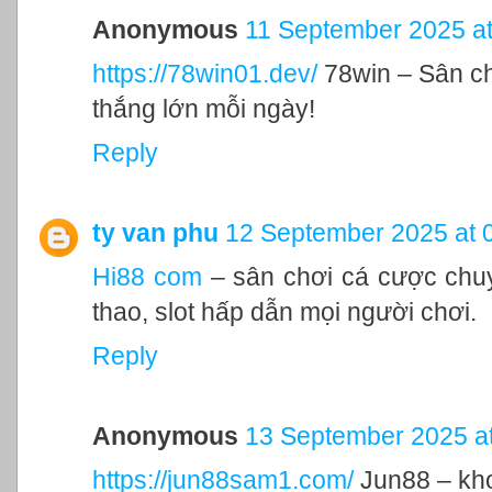
Anonymous
11 September 2025 at
https://78win01.dev/
78win – Sân ch
thắng lớn mỗi ngày!
Reply
ty van phu
12 September 2025 at 
Hi88 com
– sân chơi cá cược chuy
thao, slot hấp dẫn mọi người chơi.
Reply
Anonymous
13 September 2025 at
https://jun88sam1.com/
Jun88 – kho