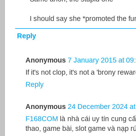
I should say she *promoted the fund
Reply
Anonymous
7 January 2015 at 09
If it's not clop, it's not a 'brony rewar
Reply
Anonymous
24 December 2024 at
F168COM
là nhà cái uy tín cung c
thao, game bài, slot game và nạp r