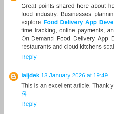
Great points shared here about how
food industry. Businesses plannin
explore
Food Delivery App Deve
time tracking, online payments, an
On-Demand Food Delivery App D
restaurants and cloud kitchens scale
Reply
iaijdek
13 January 2026 at 19:49
This is an excellent article. Thank yo
科
Reply