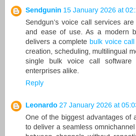
Sendgunin
15 January 2026 at 02
Sendgun’s voice call services are 
and ease of use. As a modern bulk
delivers a complete
bulk voice cal
creation, scheduling, multilingual
single bulk voice call software
enterprises alike.
Reply
Leonardo
27 January 2026 at 05:0
One of the biggest advantages of
to deliver a seamless omnichannel