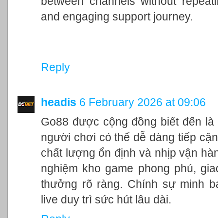
between channels without repeati
and engaging support journey.
Reply
headis
6 February 2026 at 09:06
Go88 được cộng đồng biết đến là c
người chơi có thể dễ dàng tiếp cận 
chất lượng ổn định và nhịp vận hà
nghiệm kho game phong phú, giao
thưởng rõ ràng. Chính sự minh 
live duy trì sức hút lâu dài.