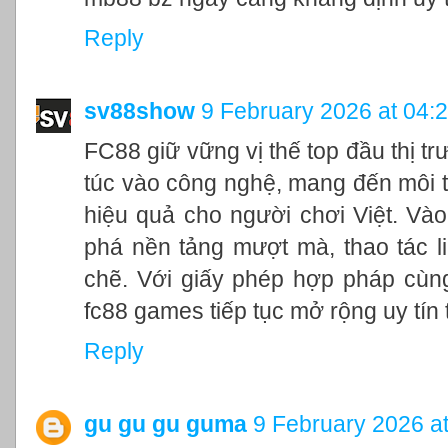
Reply
sv88show
9 February 2026 at 04:
FC88 giữ vững vị thế top đầu thị t
túc vào công nghệ, mang đến môi t
hiệu quả cho người chơi Việt. Và
phá nền tảng mượt mà, thao tác l
chẽ. Với giấy phép hợp pháp cùng
fc88 games tiếp tục mở rộng uy tín
Reply
gu gu gu guma
9 February 2026 at