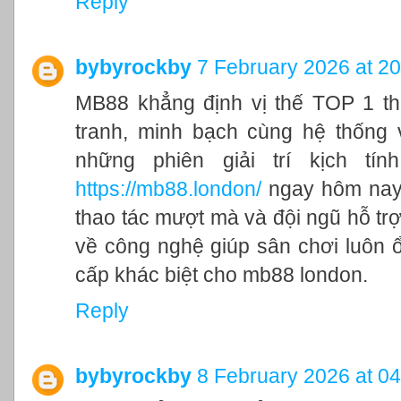
Reply
bybyrockby
7 February 2026 at 20
MB88 khẳng định vị thế TOP 1 thị
tranh, minh bạch cùng hệ thống 
những phiên giải trí kịch tí
https://mb88.london/
ngay hôm nay đ
thao tác mượt mà và đội ngũ hỗ trợ
về công nghệ giúp sân chơi luôn ổ
cấp khác biệt cho mb88 london.
Reply
bybyrockby
8 February 2026 at 04