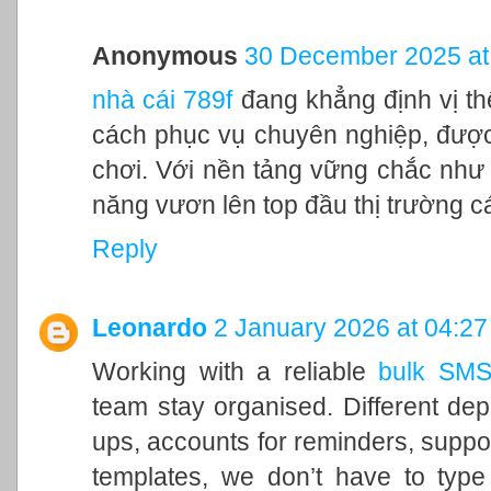
Anonymous
30 December 2025 at
nhà cái 789f
đang khẳng định vị thế
cách phục vụ chuyên nghiệp, được
chơi. Với nền tảng vững chắc như h
năng vươn lên top đầu thị trường c
Reply
Leonardo
2 January 2026 at 04:27
Working with a reliable
bulk SMS
team stay organised. Different dep
ups, accounts for reminders, suppo
templates, we don’t have to typ