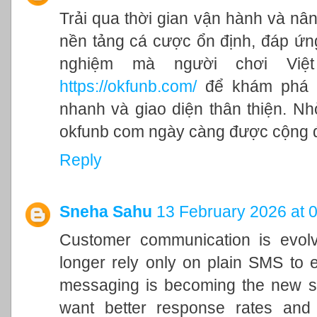
Trải qua thời gian vận hành và nân
nền tảng cá cược ổn định, đáp ứng 
nghiệm mà người chơi Việ
https://okfunb.com/
để khám phá h
nhanh và giao diện thân thiện. Nh
okfunb com ngày càng được cộng đ
Reply
Sneha Sahu
13 February 2026 at 
Customer communication is evolv
longer rely only on plain SMS to 
messaging is becoming the new sta
want better response rates and t