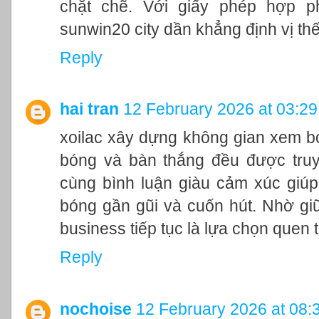
chặt chẽ. Với giấy phép hợp p
sunwin20 city dần khẳng định vị thế 
Reply
hai tran
12 February 2026 at 03:29
xoilac xây dựng không gian xem b
bóng và bàn thắng đều được truyề
cùng bình luận giàu cảm xúc giú
bóng gần gũi và cuốn hút. Nhờ giữ
business tiếp tục là lựa chọn quen
Reply
nochoise
12 February 2026 at 08: