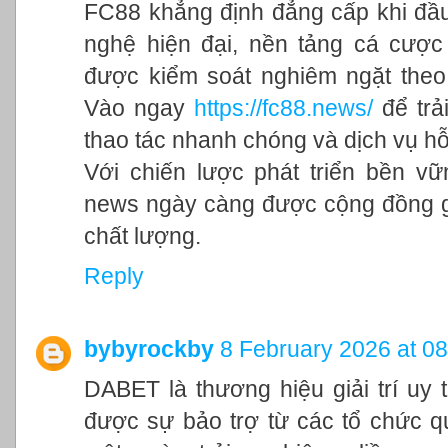
FC88 khẳng định đẳng cấp khi đầ
nghệ hiện đại, nền tảng cá cược
được kiểm soát nghiêm ngặt theo 
Vào ngay
https://fc88.news/
để trải
thao tác nhanh chóng và dịch vụ hỗ
Với chiến lược phát triển bền vữ
news ngày càng được cộng đồng ga
chất lượng.
Reply
bybyrockby
8 February 2026 at 08
DABET là thương hiệu giải trí uy 
được sự bảo trợ từ các tổ chức qu