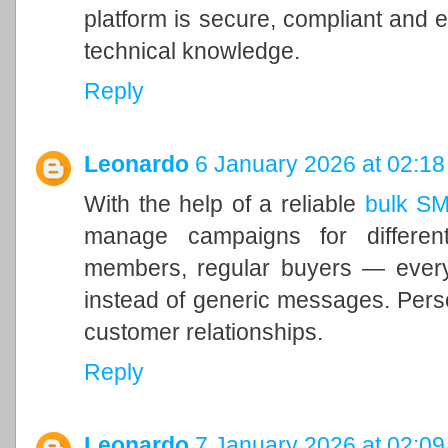
platform is secure, compliant and e
technical knowledge.
Reply
Leonardo
6 January 2026 at 02:18
With the help of a reliable
bulk SM
manage campaigns for differen
members, regular buyers — everyo
instead of generic messages. Perso
customer relationships.
Reply
Leonardo
7 January 2026 at 02:09